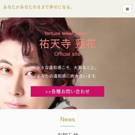
あなたがあなたのままで幸せになる。
fortune
teller
"talker"
祐天寺 蓮花
Official site
小さな違和感こそ、大事なこと。
あなたの違和感に向き合います。
>>各種お問い合わせ
News