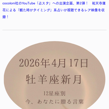
cocoloni社のYouTube「占スタ」への出演企画、第2弾！ 祐天寺蓮
花による「観た時がタイミング」系占いが視聴できるレア映像を収
録！